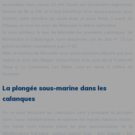
accessibles hors saison. En été l’accès est strictement réglementé
fermée de 8h à 19h, et il faut bénéficier d’un laissez-passer pour
franchir cette dernière les week-ends et jours fériés à partir de
Pâques, et tous les jours de début juin à début septembre.
Si vous préférez le bus de Marseille les premières calanques, de
Montredon à Callelongue, sont desservies par les bus n° 19 (se
prend au Métro Castellane) puis n° 20.
Mais en bateau de Marseille vous aurez plusieurs départs par jour
depuis le quai des Belges (Vieux-Port) et le quai de la Fraternité
(face à La Canebière). Les Billets sont en vente à l’office de
tourisme.
La plongée sous-marine dans les
calanques
On ne peut découvrir les calanques sans y pratiquer la plongée
dans l’azur méditerranéen et admirer les hautes falaises brutes.
Ces fonds sont classés parmi les plus spectaculaires de la
Méditerranée française, surtout quand l’eau – très limpide – est