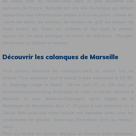
les loisirs sont au rendez-vous dans la plus ancienne cité
portuaire de France. Marseille est une ville touristique qui détient
aujourd’hui une infrastructure dédiée à tous les loisirs comme les
courts de tennis, les piscines, les terrains de golf, les rampes de
skate board, etc. Outre ces activités la mer reste le meilleur
espace où l’on peut pratiquer les loisirs de référence : Plongée,
randonnée ou balade en bateau.
Découvrir les calanques de Marseille
Vous pouvez découvrir les calanques pied, en voiture, bus ou
bateau. Pour atteindre tout le massif à pied empruntez le GR 98-
51 (balisage rouge et blanc) : 28 km (soit 11 ou 12h pour un
marcheur moyen) le long de la ligne de crête. Le sentier démarre à
Marseille du parc Adrienne-Delavigne, après l’église de la
Madrague de Montredon (bus n° 19 jusqu’à son terminus) ou à
Cassis. Mais pour que votre balade soit agréable optez pour les
randonnées en groupe. Beaucoup d’émotions sont au rendez-
vous !
Pour s’y rendre en voiture, Morgiou et Sormiou sont facilement